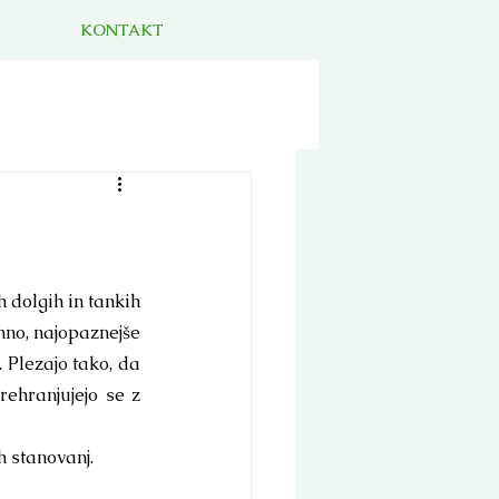
KONTAKT
 dolgih in tankih 
hno, najopaznejše 
 Plezajo tako, da 
rehranjujejo se z 
h stanovanj.