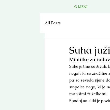
O MENI
All Posts
Suha juž
Minutke za rado
Suhe južine so živali,
nogah, ki so značilne 
pa so seveda njene dol
stopalce noge, ki je s
manjšimi žuželkami.
Spodaj na sliki je 
pozi