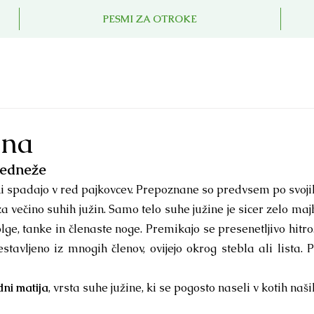
PESMI ZA OTROKE
ina
vedneže
 ki spadajo v red pajkovcev. Prepoznane so predvsem po svojih
za večino suhih južin. Samo telo suhe južine je sicer zelo maj
ge, tanke in členaste noge. Premikajo se presenetljivo hitro.
estavljeno iz mnogih členov, ovijejo okrog stebla ali lista. P
dni matija
, vrsta suhe južine, ki se pogosto naseli v kotih naši