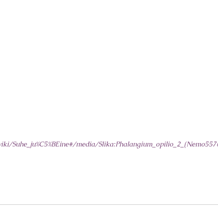
/wiki/Suhe_ju%C5%BEine#/media/Slika:Phalangium_opilio_2_(Nemo5576