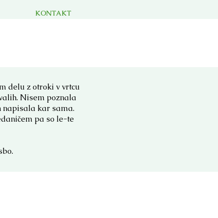
KONTAKT
 delu z otroki v vrtcu
ivalih. Nisem poznala
ih napisala kar sama.
daničem pa so le-te
sbo.