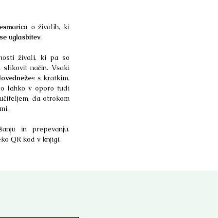
esmarica
o živalih, ki
se uglasbitev
.
osti živali, ki pa so
 slikovit način. Vsaki
dovedneže«
s kratkim,
so lahko v oporo tudi
 učiteljem, da otrokom
mi.
šanju in prepevanju.
ko QR kod v knjigi.