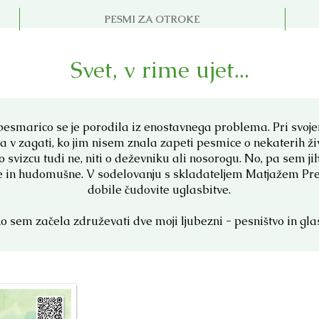
PESMI ZA OTROKE
Svet, v rime ujet...
pesmarico se je porodila iz enostavnega problema. Pri svojem
a v zagati, ko jim nisem znala zapeti pesmice o nekaterih ž
 svizcu tudi ne, niti o deževniku ali nosorogu. No, pa sem j
 in hudomušne. V sodelovanju s skladateljem Matjažem Pre
dobile čudovite uglasbitve.
o sem začela združevati dve moji ljubezni - pesništvo in gla