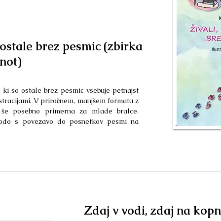
o ostale brez pesmic (zbirka
not)
, ki so ostale brez pesmic vsebuje petnajst
ustracijami. V priročnem, manjšem formatu z
e še posebno primerna za mlade bralce.
odo s povezavo do posnetkov pesmi na
Zdaj v vodi, zdaj na kop