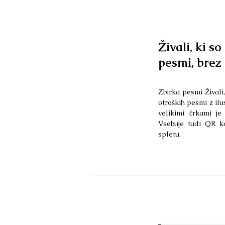
Živali, ki s
pesmi, brez 
Zbirka pesmi Živali
otroških pesmi z il
velikimi črkami j
Vsebuje tudi QR k
spletu.