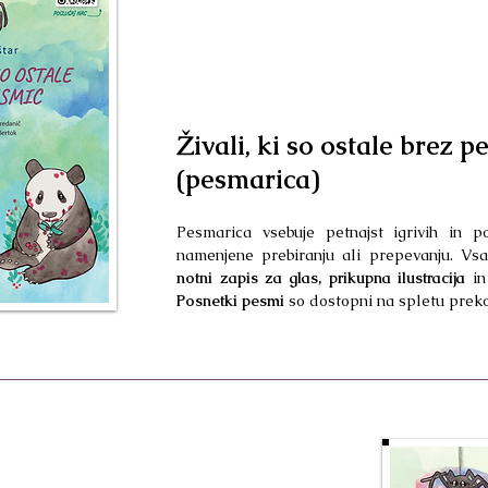
Živali, ki so ostale brez p
(pesmarica)
Pesmarica vsebuje petnajst igrivih in p
namenjene prebiranju ali prepevanju. Vs
notni zapis za glas, prikupna ilustracija
i
Posnetki pesmi
so dostopni na spletu prek