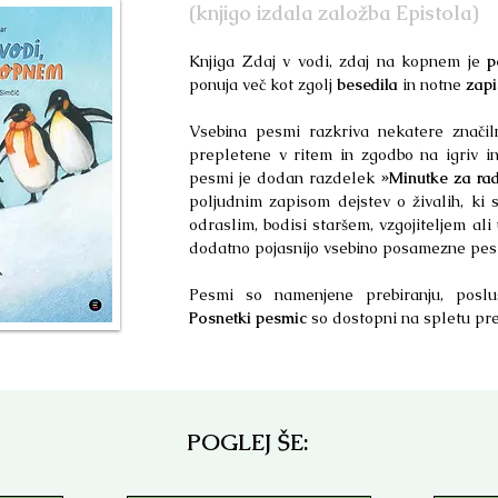
(knjigo izdala založba Epistola)
Knjiga Zdaj v vodi, zdaj na kopnem je
p
ponuja več kot zgolj
besedila
in notne
zapi
Vsebina pesmi razkriva nekatere značiln
prepletene v ritem in zgodbo na igriv in
pesmi je dodan razdelek
»Minutke za ra
poljudnim zapisom dejstev o živalih, ki 
odraslim, bodisi staršem, vzgojiteljem ali
dodatno pojasnijo vsebino posamezne pes
Pesmi so namenjene prebiranju, poslu
Posnetki pesmic
so dostopni na spletu pre
POGLEJ ŠE: