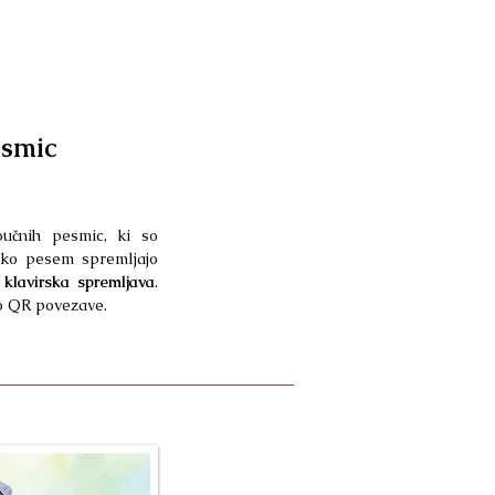
esmic
oučnih pesmic, ki so
ako pesem spremljajo
n
klavirska spremljava
.
o QR povezave.