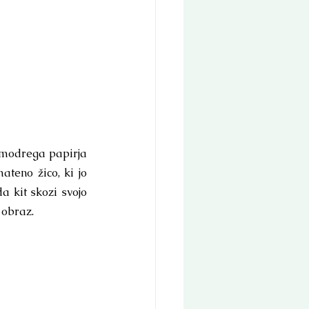
z modrega papirja 
teno žico, ki jo 
a kit skozi svojo 
 obraz.