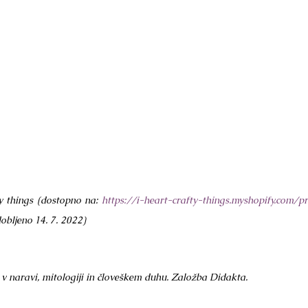
ty things (dostopno na: 
https://i-heart-crafty-things.myshopify.com/p
dobljeno 14. 7. 2022) 
li v naravi, mitologiji in človeškem duhu. Založba Didakta.