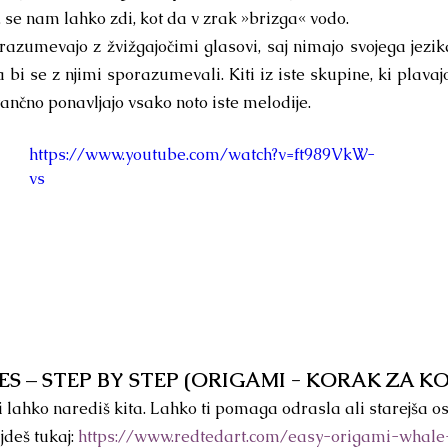
 se nam lahko zdi, kot da v zrak »brizga« vodo.
razumevajo z žvižgajočimi glasovi, saj nimajo svojega jezika
a bi se z njimi sporazumevali. Kiti iz iste skupine, ki plavaj
tančno ponavljajo vsako noto iste melodije. 
https://www.youtube.com/watch?v=ft989VkW-
vs
S – STEP BY STEP (ORIGAMI - KORAK ZA 
 lahko narediš kita. Lahko ti pomaga odrasla ali starejša o
deš tukaj: 
https://www.redtedart.com/easy-origami-whale