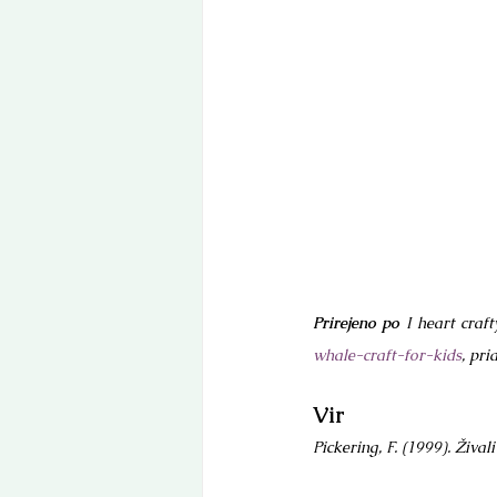
Prirejeno po
 I heart craf
whale-craft-for-kids
, pri
Vir
Pickering, F. (1999). Živa