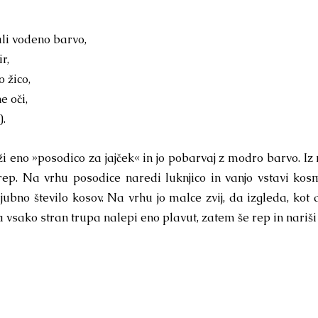
ali vodeno barvo,
r,
 žico,
e oči,
).
eži eno »posodico za jajček« in jo pobarvaj z modro barvo. I
 rep. Na vrhu posodice naredi luknjico in vanjo vstavi kosma
ubno število kosov. Na vrhu jo malce zvij, da izgleda, kot d
 vsako stran trupa nalepi eno plavut, zatem še rep in nariši