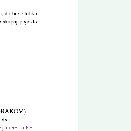
, da bi se lahko 
o skupaj, pogosto 
KORAKOM)
seba.
-paper-crafts-