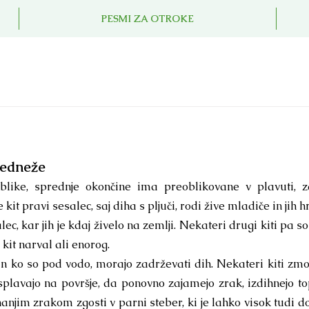
PESMI ZA OTROKE
vedneže
 oblike, sprednje okončine ima preoblikovane v plavuti, 
 kit pravi sesalec, saj diha s pljuči, rodi žive mladiče in jih 
salec, kar jih je kdaj živelo na zemlji. Nekateri drugi kiti pa so š
 kit narval ali enorog.
 in ko so pod vodo, morajo zadrževati dih. Nekateri kiti zmo
splavajo na površje, da ponovno zajamejo zrak, izdihnejo top
anjim zrakom zgosti v parni steber, ki je lahko visok tudi do