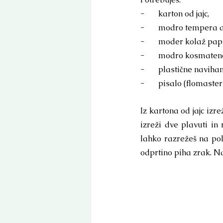
-       karton od jajc,
-       modro tempera 
-       moder kolaž papi
-       modro kosmateno
-       plastične navihan
-       pisalo (flomaster
Iz kartona od jajc izr
izreži dve plavuti in
lahko razrežeš na polj
odprtino piha zrak. Na