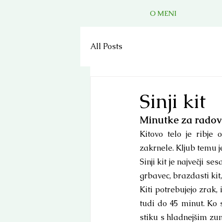
O MENI
All Posts
Sinji kit
Minutke za rado
Kitovo telo je ribje
zakrnele. Kljub temu je
Sinji kit je največji se
grbavec, brazdasti kit,
Kiti potrebujejo zrak,
tudi do 45 minut. Ko 
stiku s hladnejšim zun