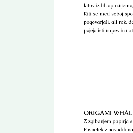
kitov izdih opazujemo,
Kiti se med seboj spo
pogovarjali, ali rok, d
pojejo isti napev in na
ORIGAMI WHALE
Z zgibanjem papirja si
Posnetek z navodili naj