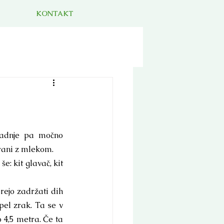
KONTAKT
zadnje pa močno 
hrani z mlekom. 
e: kit glavač, kit 
rejo zadržati dih 
el zrak. Ta se v 
 4,5 metra. Če ta 