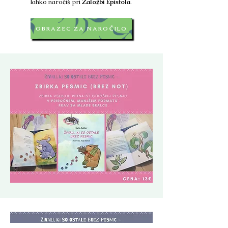
lahko naročiš pri
Založbi Epistola
.
OBRAZEC ZA NAROČILO