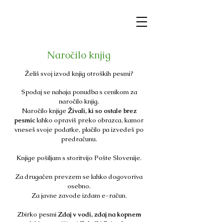
Naročilo knjig
Želiš svoj izvod knjig otroških pesmi?
Spodaj se nahaja ponudba s cenikom za
naročilo knjig.
Naročilo knjige
Živali, ki so ostale brez
pesmic
lahko opraviš preko obrazca, kamor
vneseš svoje podatke, plačilo pa izvedeš po
predračunu.
Knjige pošiljam s storitvijo Pošte Slovenije.
Za drugačen prevzem se lahko dogovoriva
osebno.
Za javne zavode izdam e-račun.
Zbirko pesmi
Zdaj v vodi, zdaj na kopnem